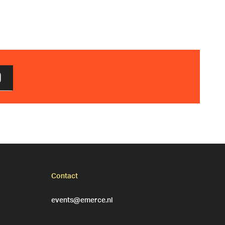
D
Contact
events@emerce.nl