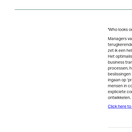
Who looks ou
‘
Managers van
terugkerende
zet ik een h
Het optimali
business tra
processen, 
beslissingen 
ingaan op ‘pr
mensen in co
expliciete co
ontwikkelen.
Click here to 