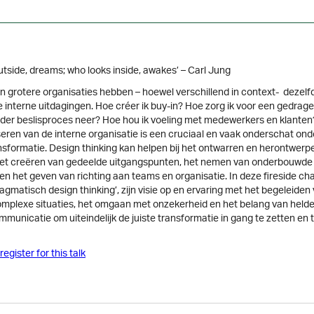
tside, dreams; who looks inside, awakes’ – Carl Jung
 grotere organisaties hebben – hoewel verschillend in context- dezelf
 interne uitdagingen. Hoe créer ik buy-in? Hoe zorg ik voor een gedrage
elder beslisproces neer? Hoe hou ik voeling met medewerkers en klanten
seren van de interne organisatie is een cruciaal en vaak onderschat ond
nsformatie. Design thinking kan helpen bij het ontwarren en herontwerp
het creëren van gedeelde uitgangspunten, het nemen van onderbouwde
en het geven van richting aan teams en organisatie. In deze fireside ch
agmatisch design thinking’, zijn visie op en ervaring met het begeleide
mplexe situaties, het omgaan met onzekerheid en het belang van helde
mmunicatie om uiteindelijk de juiste transformatie in gang te zetten en 
register for this talk