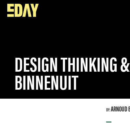
SPEAKERS
DESIGN THINKING & MANAGEMENT: VERAND
DESIGN THINKING 
BINNENUIT
ARNOUD B
BY:
—