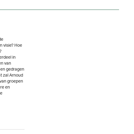
de
n visie? Hoe
?
erdeel in
en van
 en gedragen
at zal Arnoud
n van groepen
re en
te