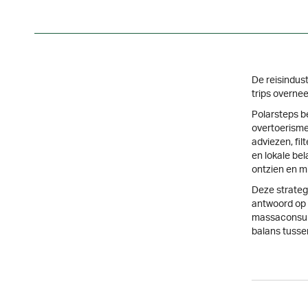
De reisindus
trips overne
Polarsteps b
overtoerisme
adviezen, fi
en lokale be
ontzien en m
Deze strateg
antwoord op 
massaconsum
balans tusse