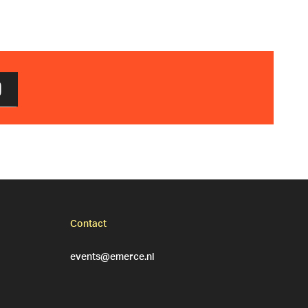
D
Contact
events@emerce.nl