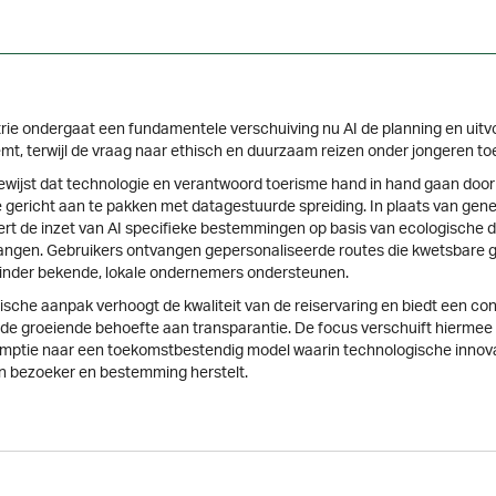
trie ondergaat een fundamentele verschuiving nu AI de planning en uitv
emt, terwijl de vraag naar ethisch en duurzaam reizen onder jongeren t
ewijst dat technologie en verantwoord toerisme hand in hand gaan door
 gericht aan te pakken met datagestuurde spreiding. In plaats van gene
ltert de inzet van AI specifieke bestemmingen op basis van ecologische 
langen. Gebruikers ontvangen gepersonaliseerde routes die kwetsbare 
inder bekende, lokale ondernemers ondersteunen.
ische aanpak verhoogt de kwaliteit van de reiservaring en biedt een co
de groeiende behoefte aan transparantie. De focus verschuift hiermee
ptie naar een toekomstbestendig model waarin technologische innova
n bezoeker en bestemming herstelt.