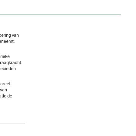
oering van
oeneemt.
rieke
draagkracht
gebieden
ncreet
 van
tie de